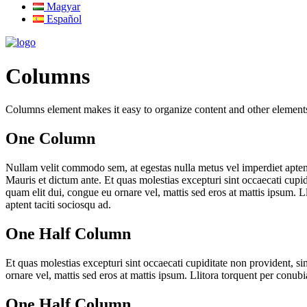
Magyar
Español
Columns
Columns element makes it easy to organize content and other elements
One Column
Nullam velit commodo sem, at egestas nulla metus vel imperdiet aptent t
Mauris et dictum ante. Et quas molestias excepturi sint occaecati cupid
quam elit dui, congue eu ornare vel, mattis sed eros at mattis ipsum. L
aptent taciti sociosqu ad.
One Half Column
Et quas molestias excepturi sint occaecati cupiditate non provident, si
ornare vel, mattis sed eros at mattis ipsum. Llitora torquent per conub
One Half Column